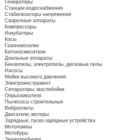
Генераторы
Станции водоснабжения
Стабилизаторы напряжения
Сварочные аппараты
Компрессоры
Инкубаторы
Косы
Газонокосилки
Бетоносмесители
Доильные аппараты
Бензопилы, электропилы, дисковые пилы
Насосы
Мойки высокого давления
Электроинструмент
Сепараторы, маслобойки
Опрыскиватели
Пылесосы строительные
Виброплиты
Двигатели, моторы
Зарядные, пуско-зарядные устройства
Мотопомпы
Мотобуры
Зернодробилки