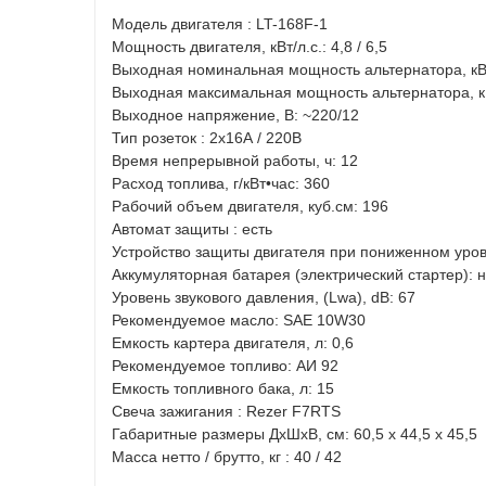
Модель двигателя : LT-168F-1
Мощность двигателя, кВт/л.с.: 4,8 / 6,5
Выходная номинальная мощность альтернатора, кВт
Выходная максимальная мощность альтернатора, кВ
Выходное напряжение, В: ~220/12
Тип розеток : 2x16А / 220В
Время непрерывной работы, ч: 12
Расход топлива, г/кВт•час: 360
Рабочий объем двигателя, куб.см: 196
Автомат защиты : есть
Устройство защиты двигателя при пониженном уров
Аккумуляторная батарея (электрический стартер): н
Уровень звукового давления, (Lwa), dB: 67
Рекомендуемое масло: SAE 10W30
Емкость картера двигателя, л: 0,6
Рекомендуемое топливо: АИ 92
Емкость топливного бака, л: 15
Свеча зажигания : Rezer F7RTS
Габаритные размеры ДxШxВ, см: 60,5 x 44,5 x 45,5
Масса нетто / брутто, кг : 40 / 42