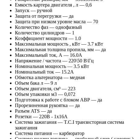
Емкость картера двигателя , л
— 0,6
Запуск
— ручной
Защита от перегрузки
— да
Защита при низком уровне масла
— 70
Количество фаз
— однофазный
Количество цилиндров
— 1
Коэффициент мощности
— 1.0
Максимальная мощность , кВт
— 3.7 кВт
Максимальная толщина пропила, мм
— да
Максимальный ток, А
— 16.0А
Напряжение / частота
— 220\50 В\Гц
Номинальная мощность
— 3.5 кВт
Номинальный ток
— 15.2А
Обмотка альтернатора
— медная
Объем бака л
— 9 л
Объем двигателя, см³
— 223
Объем упаковки м3
— 0,072
Подготовка к работе с блоком АВР
— да
Прорезиненная рукоятка
— да
Разъем ATS
— да
Розетки
— 220В - 1х16А
Система зажигания
— T.C.I транзисторная система
зажигания
Система питания
— карбюратор
Система подачи топлива
— свободный слив ( самотек )