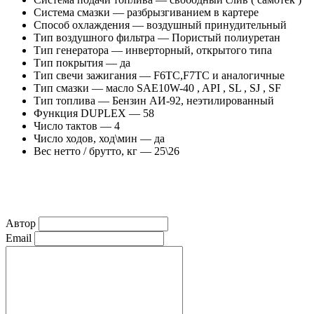
Система смазки
— разбрызгиванием в картере
Способ охлаждения
— воздушный принудительный
Тип воздушного фильтра
— Пористый полиуретан
Тип генератора
— инверторный, открытого типа
Тип покрытия
— да
Тип свечи зажигания
— F6TC,F7TC и аналогичные
Тип смазки
— масло SAE10W-40 , API , SL , SJ , SF
Тип топлива
— Бензин АИ-92, неэтилированный
Функция DUPLEX
— 58
Число тактов
— 4
Число ходов, ход\мин
— да
Вес нетто / брутто, кг
— 25\26
Автор
Email