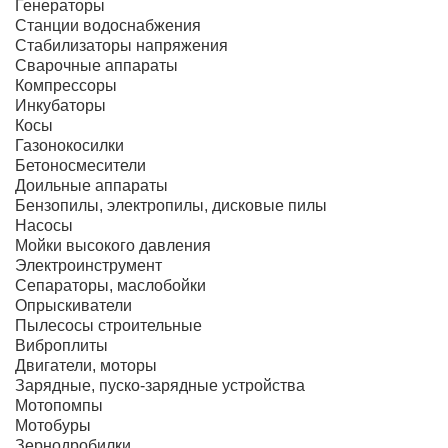
Генераторы
Станции водоснабжения
Стабилизаторы напряжения
Сварочные аппараты
Компрессоры
Инкубаторы
Косы
Газонокосилки
Бетоносмесители
Доильные аппараты
Бензопилы, электропилы, дисковые пилы
Насосы
Мойки высокого давления
Электроинструмент
Сепараторы, маслобойки
Опрыскиватели
Пылесосы строительные
Виброплиты
Двигатели, моторы
Зарядные, пуско-зарядные устройства
Мотопомпы
Мотобуры
Зернодробилки