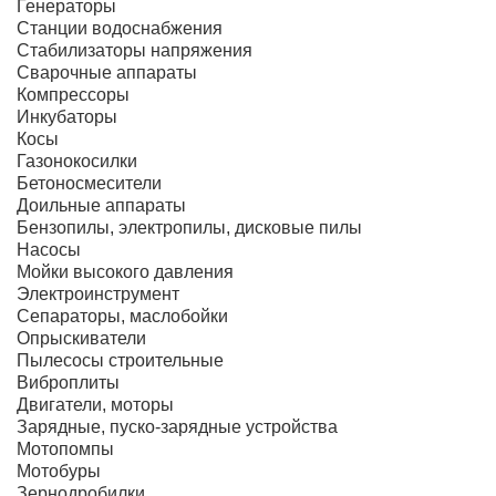
Генераторы
Станции водоснабжения
Стабилизаторы напряжения
Сварочные аппараты
Компрессоры
Инкубаторы
Косы
Газонокосилки
Бетоносмесители
Доильные аппараты
Бензопилы, электропилы, дисковые пилы
Насосы
Мойки высокого давления
Электроинструмент
Сепараторы, маслобойки
Опрыскиватели
Пылесосы строительные
Виброплиты
Двигатели, моторы
Зарядные, пуско-зарядные устройства
Мотопомпы
Мотобуры
Зернодробилки