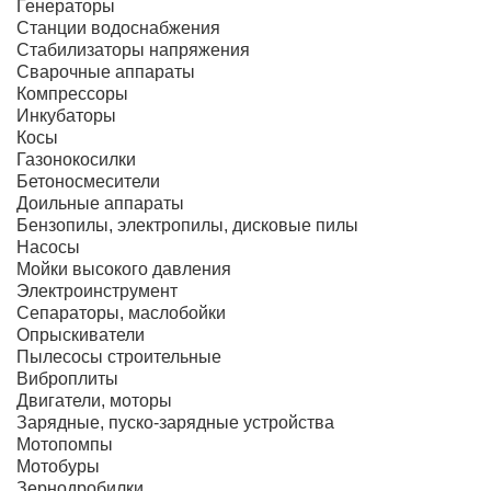
Генераторы
Станции водоснабжения
Стабилизаторы напряжения
Сварочные аппараты
Компрессоры
Инкубаторы
Косы
Газонокосилки
Бетоносмесители
Доильные аппараты
Бензопилы, электропилы, дисковые пилы
Насосы
Мойки высокого давления
Электроинструмент
Сепараторы, маслобойки
Опрыскиватели
Пылесосы строительные
Виброплиты
Двигатели, моторы
Зарядные, пуско-зарядные устройства
Мотопомпы
Мотобуры
Зернодробилки