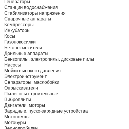
Генераторы
Станции водоснабжения
Стабилизаторы напряжения
Сварочные аппараты
Компрессоры
Инкубаторы
Косы
Газонокосилки
Бетоносмесители
Доильные аппараты
Бензопилы, электропилы, дисковые пилы
Насосы
Мойки высокого давления
Электроинструмент
Сепараторы, маслобойки
Опрыскиватели
Пылесосы строительные
Виброплиты
Двигатели, моторы
Зарядные, пуско-зарядные устройства
Мотопомпы
Мотобуры
Зернодробилки