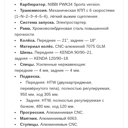
Карбюратор.
NIBBI PWK34 Sports version.
Трансмиссия.
Механическая КПП с 6 скоростями
(1–N–2–3–4–5–6), лёгкий выжим сцепления.
Система запуска.
Электростартер.
Рама.
Хромомолибденовая сталь повышенной
прочности.
Колёса.
Переднее — 21", заднее — 18".
Материал колёс.
CNC-алюминий 7075 GLM.
Шины.
Передняя — KENDA 90/90–21,
задняя — KENDA 120/90–18.
Спицы.
Усиленные нержавеющие:
передние — 4 мм, задние — 4 мм.
Подвеска.
Передняя: HTW (двухкартриджная,
перевёрнутого типа), полностью регулируемая,
950 мм, ход 305 мм.
Задняя: HTW, полностью регулируемая с
бачком, 480 мм, ход 120 мм.
Прогрессия.
Алюминиевая CNC.
Маятник.
Алюминиевый 6063.
Ступицы.
Алюминиевые CNC.