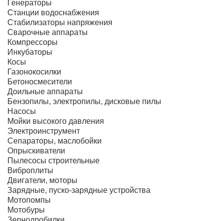
Генераторы
Станции водоснабжения
Стабилизаторы напряжения
Сварочные аппараты
Компрессоры
Инкубаторы
Косы
Газонокосилки
Бетоносмесители
Доильные аппараты
Бензопилы, электропилы, дисковые пилы
Насосы
Мойки высокого давления
Электроинструмент
Сепараторы, маслобойки
Опрыскиватели
Пылесосы строительные
Виброплиты
Двигатели, моторы
Зарядные, пуско-зарядные устройства
Мотопомпы
Мотобуры
Зернодробилки