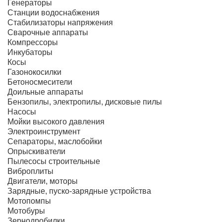
Генераторы
Станции водоснабжения
Стабилизаторы напряжения
Сварочные аппараты
Компрессоры
Инкубаторы
Косы
Газонокосилки
Бетоносмесители
Доильные аппараты
Бензопилы, электропилы, дисковые пилы
Насосы
Мойки высокого давления
Электроинструмент
Сепараторы, маслобойки
Опрыскиватели
Пылесосы строительные
Виброплиты
Двигатели, моторы
Зарядные, пуско-зарядные устройства
Мотопомпы
Мотобуры
Зернодробилки