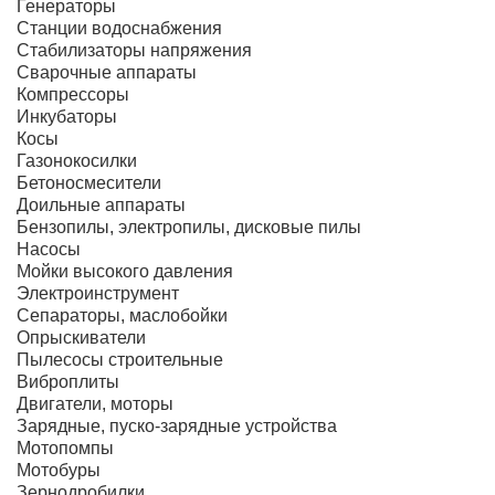
Генераторы
Станции водоснабжения
Стабилизаторы напряжения
Сварочные аппараты
Компрессоры
Инкубаторы
Косы
Газонокосилки
Бетоносмесители
Доильные аппараты
Бензопилы, электропилы, дисковые пилы
Насосы
Мойки высокого давления
Электроинструмент
Сепараторы, маслобойки
Опрыскиватели
Пылесосы строительные
Виброплиты
Двигатели, моторы
Зарядные, пуско-зарядные устройства
Мотопомпы
Мотобуры
Зернодробилки