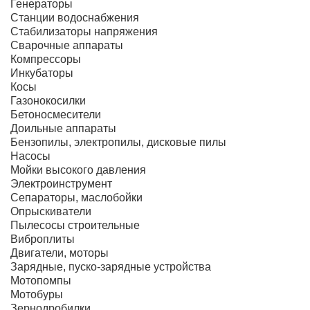
Генераторы
Станции водоснабжения
Стабилизаторы напряжения
Сварочные аппараты
Компрессоры
Инкубаторы
Косы
Газонокосилки
Бетоносмесители
Доильные аппараты
Бензопилы, электропилы, дисковые пилы
Насосы
Мойки высокого давления
Электроинструмент
Сепараторы, маслобойки
Опрыскиватели
Пылесосы строительные
Виброплиты
Двигатели, моторы
Зарядные, пуско-зарядные устройства
Мотопомпы
Мотобуры
Зернодробилки