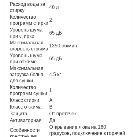
Расход воды за
40 л
стирку
Количество
2
программ стирки
Уровень шума
65 дБ
при стирке
Максимальная
1350 об/мин
скорость отжима
Уровень шума
65 дБ
при отжиме
Максимальная
загрузка белья
4.5 кг
для сушки
Количество
1
программ сушки
Класс стирки
A
Класс отжима
B
Защита
От протечек
Активаторная
Да
Открывание люка на 180
Особенности
градусов, подключение к горячей
конструкции