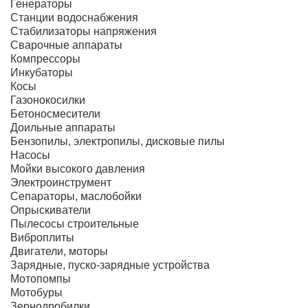
Генераторы
Станции водоснабжения
Стабилизаторы напряжения
Сварочные аппараты
Компрессоры
Инкубаторы
Косы
Газонокосилки
Бетоносмесители
Доильные аппараты
Бензопилы, электропилы, дисковые пилы
Насосы
Мойки высокого давления
Электроинструмент
Сепараторы, маслобойки
Опрыскиватели
Пылесосы строительные
Виброплиты
Двигатели, моторы
Зарядные, пуско-зарядные устройства
Мотопомпы
Мотобуры
Зернодробилки