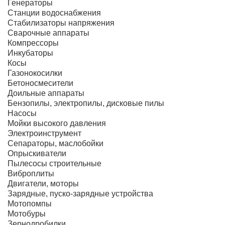
Генераторы
Станции водоснабжения
Стабилизаторы напряжения
Сварочные аппараты
Компрессоры
Инкубаторы
Косы
Газонокосилки
Бетоносмесители
Доильные аппараты
Бензопилы, электропилы, дисковые пилы
Насосы
Мойки высокого давления
Электроинструмент
Сепараторы, маслобойки
Опрыскиватели
Пылесосы строительные
Виброплиты
Двигатели, моторы
Зарядные, пуско-зарядные устройства
Мотопомпы
Мотобуры
Зернодробилки